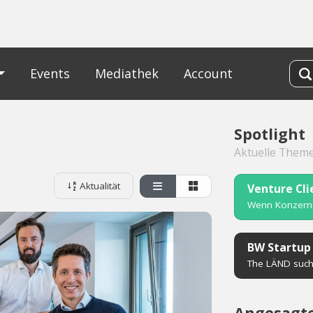
Events
Mediathek
Account
Spotlight
Aktuelle Them
Aktualität
Venture Cli
Wenn Konzerne
BW Startup
The LÄND sucht
Angesagte