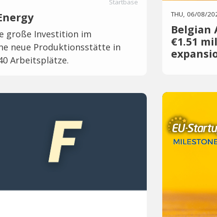
Startbase
THU, 06/08/20
Energy
Belgian 
te große Investition im
€1.51 mi
eine neue Produktionsstätte in
expansi
40 Arbeitsplätze.
Relu, a Leuv
scale produc
planning wor
strategic in
(DIA). DIA is
fund investi
dental and m
plans to use 
Relu lands €
appeared fir