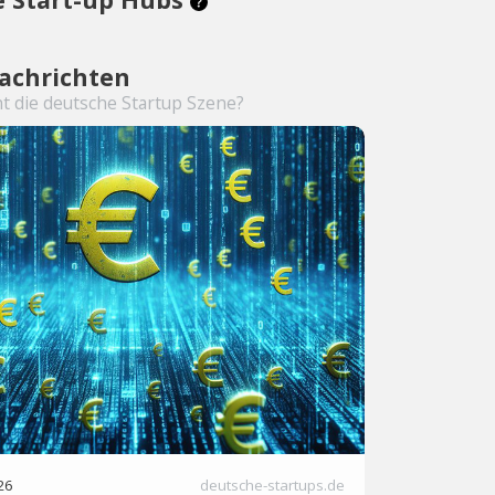
achrichten
t die deutsche Startup Szene?
26
deutsche-startups.de