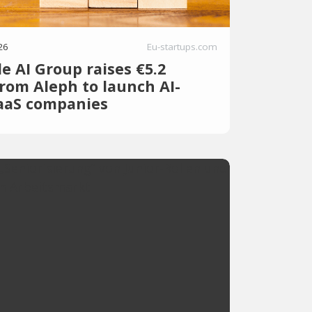
26
Eu-startups.com
le AI Group raises €5.2
from Aleph to launch AI-
SaaS companies
 Group (IAIG), an AI-native venture studio
eteran technology entrepreneurs, today
€5.2 million ($6 million) pre-seed funding
 Aleph. The company is building and
zens of AI-native software businesses
capitalise on the rapidly changing
f software development. Founded by
i and Ofer Bar-Or, […] The post Inevitable
es €5.2 million from Aleph to launch AI-
companies appeared first o