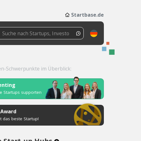
Startbase.de
en-Schwerpunkte im Überblick:
enting
 Startups supporten
 Award
 das beste Startup!
 Start-up Hubs