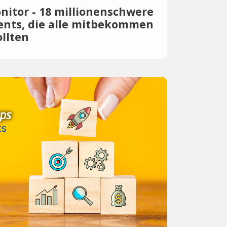
itor - 18 millionenschwere
ents, die alle mitbekommen
llten
ilanz für den heißen Juli: Im vergangenen
 wir 18 zweistellige bzw. dreistellige
estments bei denen rund 3,7 Milliarden
wurden. Darunter die Übeflieger Helsing,
tems und Proxima Fusion.