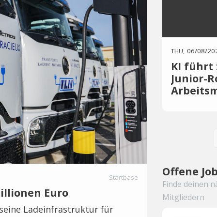
THU, 06/08/20
KI führt
Junior-R
Arbeits
Das PwC AI J
Intelligenz 
sie grundle
hohem KI-Ein
zulegen, ste
und der Wert 
Offene Jo
Startbase
Finde deinen n
illionen Euro
Mitgliedern
seine Ladeinfrastruktur für