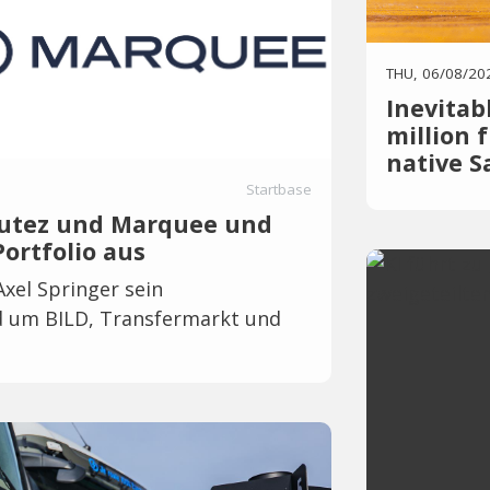
THU, 06/08/20
Inevitab
million 
native 
Startbase
Inevitable AI
 Futez und Marquee und
founded by v
ortfolio aus
announced a 
round led by
xel Springer sein
launching do
nd um BILD, Transfermarkt und
designed to 
economics o
Nimrod Lehav
AI Group rais
native SaaS 