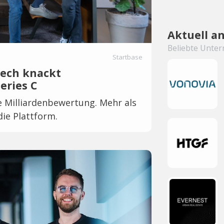
Aktuell a
Beliebte Unter
Startbase
Tech knackt
eries C
e Milliardenbewertung. Mehr als
ie Plattform.