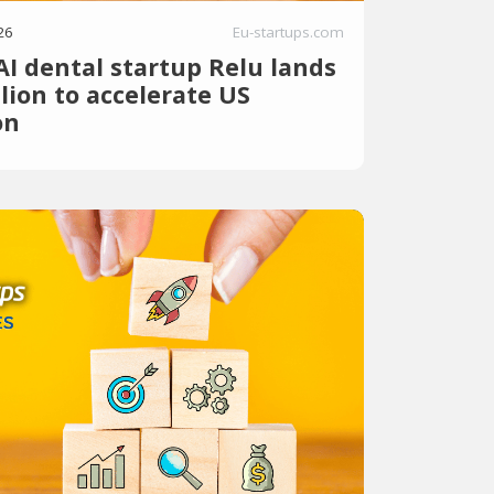
26
Eu-startups.com
AI dental startup Relu lands
llion to accelerate US
on
en-based AI startup helping dental labs
tion through automated dental design and
kflows, has announced a $1.75 million
vestment from Dental Innovation Alliance
 a North Carolina-based venture capital
ng in technologies and solutions in the
ulti-site healthcare industry. The company
this […] The post Belgian AI dental startup
1.51 million to accelerate US expansion
st on EU-