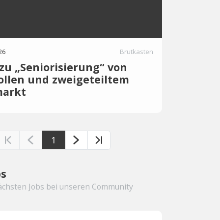
26
Brutkasten
 zu „Seniorisierung“ von
ollen und zweigeteiltem
markt
obs Barometer 2026 ergibt: Künstliche
vernichte keine Jobs, sondern strukturiere
gend um. Während Unternehmen mit
1
satz bei Produktivität und Beschäftigung
igen die Anforderungen an Einstiegsjobs
von Soft Skills.
bs
ächsten Jobs bei unseren Community