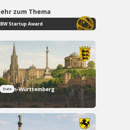
ehr zum Thema
BW Startup Award
Baden-Württemberg
State