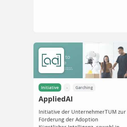
Initiative
-
Garching
AppliedAI
Initiative der UnternehmerTUM zur
Förderung der Adoption
Künstlicher Intelligenz, sowohl in