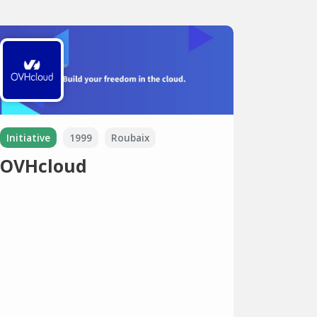
Initiative
1999
Roubaix
OVHcloud