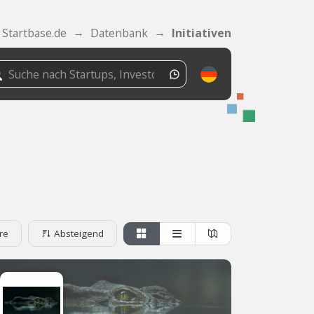
Startbase.de
Datenbank
Initiativen
re
Absteigend