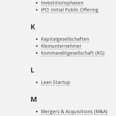
Investitionsphasen
IPO: Initial Public Offering
K
Kapitalgesellschaften
Kleinunternehmer
Kommanditgesellschaft (KG)
L
Lean Startup
M
Mergers & Acquisitions (M&A)