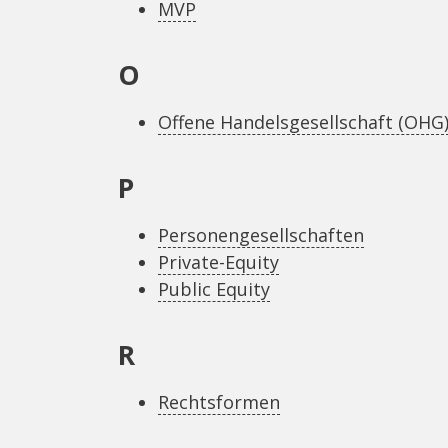
MVP
O
Offene Handelsgesellschaft (OHG
P
Personengesellschaften
Private-Equity
Public Equity
R
Rechtsformen