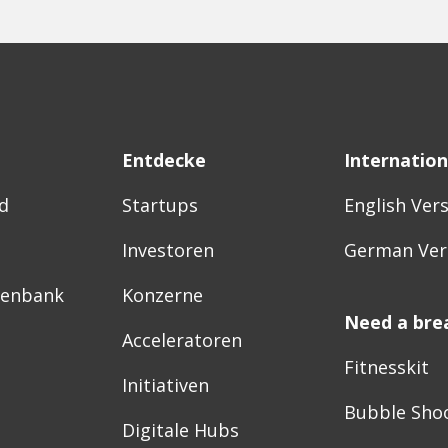
Entdecke
Internation
d
Startups
English Ver
Investoren
German Ver
tenbank
Konzerne
Need a bre
Acceleratoren
Fitnesskit
Initiativen
Bubble Sho
Digitale Hubs