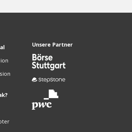
Unsere Partner
al
sion
sion
ak?
oter