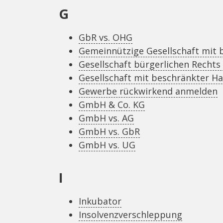
G
GbR vs. OHG
Gemeinnützige Gesellschaft mit
Gesellschaft bürgerlichen Rechts
Gesellschaft mit beschränkter H
Gewerbe rückwirkend anmelden
GmbH & Co. KG
GmbH vs. AG
GmbH vs. GbR
GmbH vs. UG
I
Inkubator
Insolvenzverschleppung