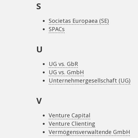
S
Societas Europaea (SE)
SPACs
U
UG vs. GbR
UG vs. GmbH
Unternehmergesellschaft (UG)
V
Venture Capital
Venture Clienting
Vermögensverwaltende GmbH