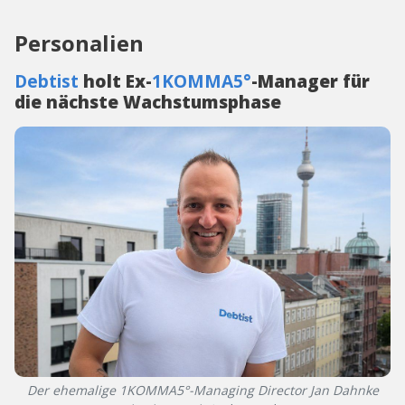
Personalien
Debtist
holt Ex-
1KOMMA5°
-Manager für
die nächste Wachstumsphase
Der ehemalige 1KOMMA5°-Managing Director Jan Dahnke