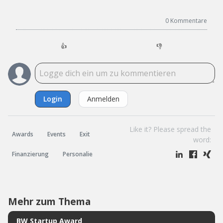
0
Kommentare
👍
👎
Login
Anmelden
Like it? Please spread the
Awards
Events
Exit
word:
Finanzierung
Personalie
Mehr zum Thema
BW Startup Award