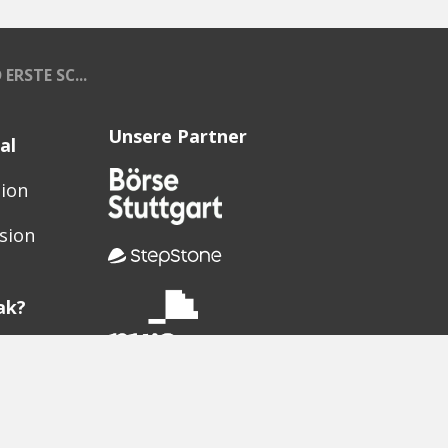
RSTE SC...
Unsere Partner
al
sion
sion
ak?
oter