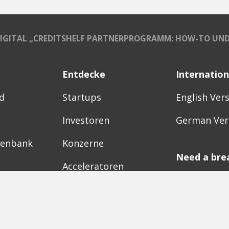
IGITAL „CREDITSHELF PARTNERPROGRAMM: HOW-TO UND E
Entdecke
Internation
d
Startups
English Ver
Investoren
German Ver
tenbank
Konzerne
Need a bre
Acceleratoren
Fitnesskit
Initiativen
Bubble Sho
Digitale Hubs