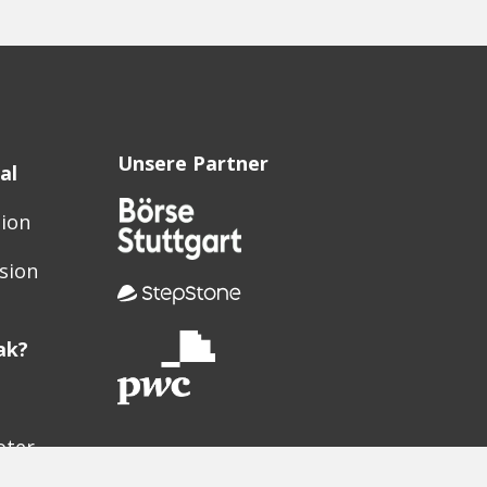
Unsere Partner
al
sion
sion
ak?
oter