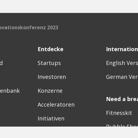
novationskonferenz 2023
Entdecke
Internation
d
Startups
English Ver
Investoren
German Ver
tenbank
Konzerne
Need a bre
Acceleratoren
Fitnesskit
Initiativen
Bubble Sho
Digitale Hubs