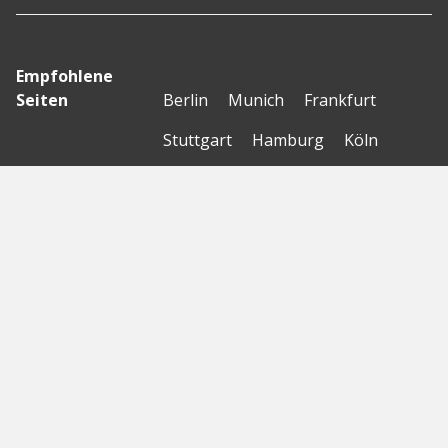
Empfohlene
Seiten
Berlin
Munich
Frankfurt
Stuttgart
Hamburg
Köln
Nürnberg
Karlsruhe
Freiburg
The Female Company
Creditshelf
HTGF
Vialytics
Laserhub
Targomo
Amorelie
Forto
Motor AI