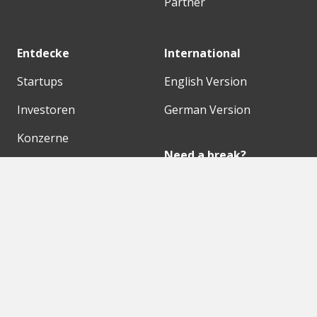
Partner
Entdecke
International
Startups
English Version
Investoren
German Version
Konzerne
Need a break?
Acceleratoren
Fitnesskit
Initiativen
Bubble Shooter
Digitale Hubs
Workspaces
Events