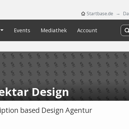
Startbase.de
Da
Events
Mediathek
Account
ektar Design
iption based Design Agentur