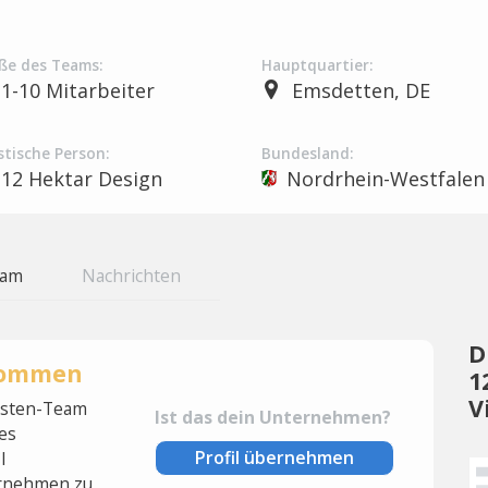
ße des Teams:
Hauptquartier:
1-10 Mitarbeiter
Emsdetten, DE
stische Person:
Bundesland:
12 Hektar Design
Nordrhein-Westfalen
eam
Nachrichten
D
rnommen
1
V
lysten-Team
Ist das dein Unternehmen?
es
Profil übernehmen
l
rnehmen zu