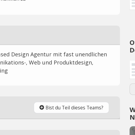
O
D
ased Design Agentur mit fast unendlichen
nikations-, Web und Produktdesign,
ing
Bist du Teil dieses Teams?
W
N