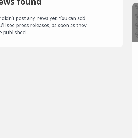
ews found
 didn’t post any news yet. You can add
u’ll see press releases, as soon as they
e published.