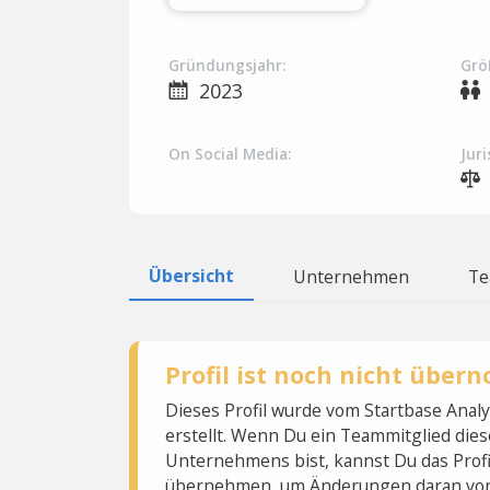
Gründungsjahr:
Grö
2023
On Social Media:
Juri
Übersicht
Unternehmen
T
Profil ist noch nicht übe
Dieses Profil wurde vom Startbase Ana
erstellt. Wenn Du ein Teammitglied dies
Unternehmens bist, kannst Du das Profi
übernehmen, um Änderungen daran vo