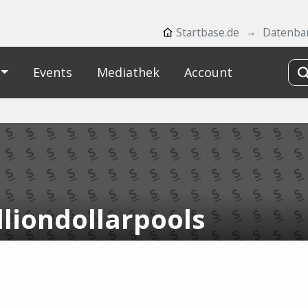
Startbase.de
Datenba
Events
Mediathek
Account
lliondollarpools