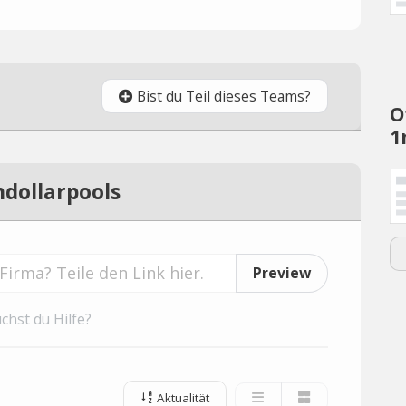
Bist du Teil dieses Teams?
O
1
ndollarpools
Preview
chst du Hilfe?
Aktualität