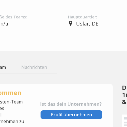
ße des Teams:
Hauptquartier:
n/a
Uslar, DE
eam
Nachrichten
D
rnommen
1
&
lysten-Team
Ist das dein Unternehmen?
es
Profil übernehmen
l
rnehmen zu