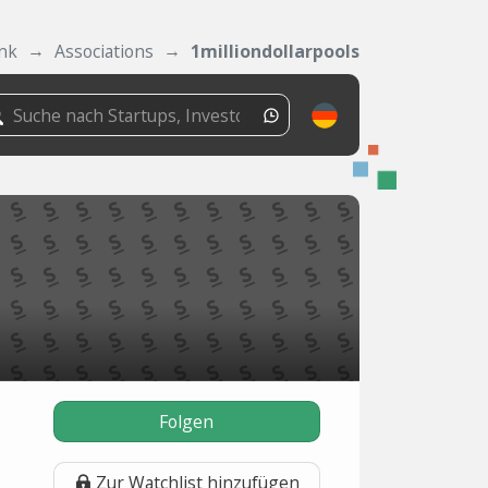
nk
Associations
1milliondollarpools
Folgen
Zur Watchlist hinzufügen