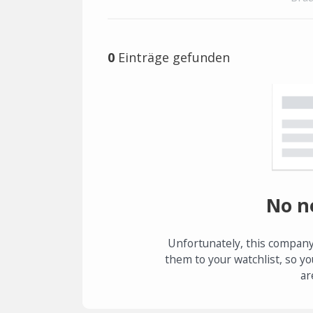
0
Einträge gefunden
No n
Unfortunately, this company
them to your watchlist, so yo
ar