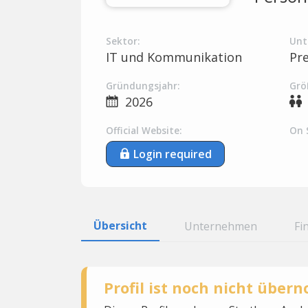
Sektor:
Unt
IT und Kommunikation
Pr
Gründungsjahr:
Grö
2026
Official Website:
On 
Login required
Übersicht
Unternehmen
Fi
Profil ist noch nicht übe