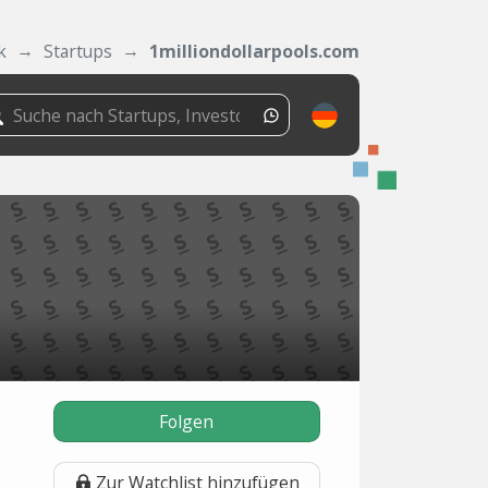
k
Startups
1milliondollarpools.com
Folgen
Zur Watchlist hinzufügen