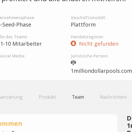
ernehmensphase:
Geschäftsmodell:
e-Seed-Phase
Plattform
ße des Teams:
Handelsregister:
1-10 Mitarbeiter
Nicht gefunden
Social Media:
Juristische Person:
1milliondollarpools.com
nanzierung
Produkt
Team
Nachrichten
D
rnommen
1