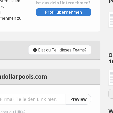
P
lysten-Team
Ist das dein Unternehmen?
es
Profil übernehmen
l
rnehmen zu
Bist du Teil dieses Teams?
O
1
ndollarpools.com
Preview
W
chst du Hilfe?