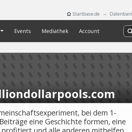
Startbase.de
Datenban
Events
Mediathek
Account
lliondollarpools.com
meinschaftsexperiment, bei dem 1-
-Beiträge eine Geschichte formen, eine
 profitiert und alle anderen mithelfen.