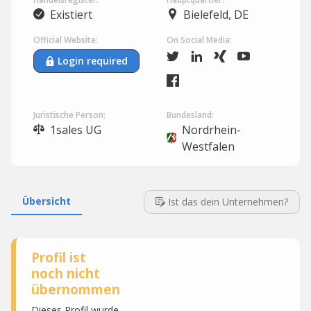
Existiert
Bielefeld, DE
Official Website:
On Social Media:
Login required
Juristische Person:
Bundesland:
1sales UG
Nordrhein-
Westfalen
Übersicht
Ist das dein Unternehmen?
Profil ist
noch nicht
übernommen
Dieses Profil wurde