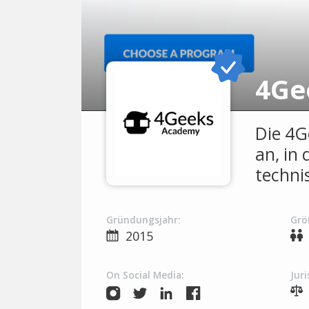
4Ge
Die 4G
an, in
techni
Gründungsjahr:
Grö
2015
On Social Media:
Juri