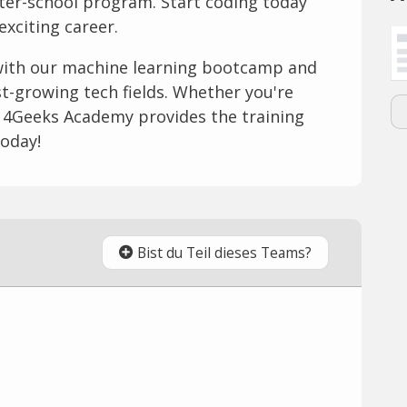
fter-school program. Start coding today
exciting career.
l with our machine learning bootcamp and
st-growing tech fields. Whether you're
g, 4Geeks Academy provides the training
today!
Bist du Teil dieses Teams?