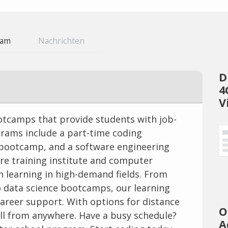
eam
Nachrichten
D
4
V
tcamps that provide students with job-
ograms include a part-time coding
 bootcamp, and a software engineering
re training institute and computer
n learning in high-demand fields. From
 data science bootcamps, our learning
areer support. With options for distance
O
ill from anywhere. Have a busy schedule?
A