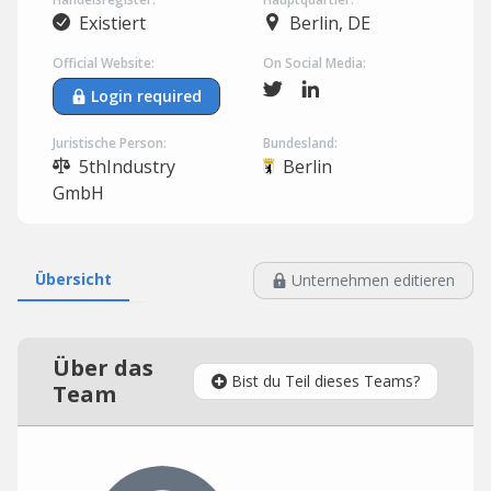
Existiert
Berlin, DE
Official Website:
On Social Media:
Login required
Juristische Person:
Bundesland:
5thIndustry
Berlin
GmbH
Übersicht
Unternehmen editieren
Über das
Bist du Teil dieses Teams?
Team