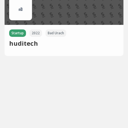
Startup
2022
Bad Urach
huditech