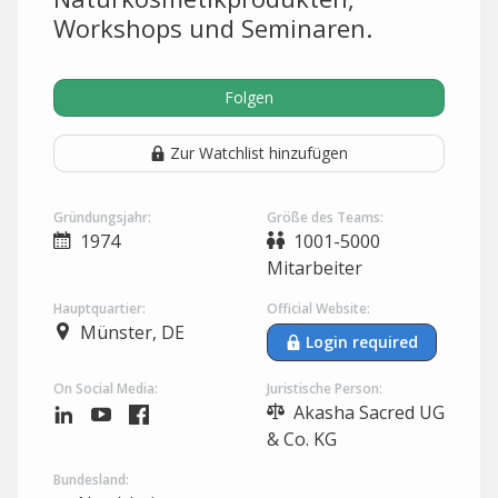
Workshops und Seminaren.
Folgen
Zur Watchlist hinzufügen
Gründungsjahr:
Größe des Teams:
1974
1001-5000
Mitarbeiter
Hauptquartier:
Official Website:
Münster, DE
Login required
On Social Media:
Juristische Person:
Akasha Sacred UG
& Co. KG
Bundesland: