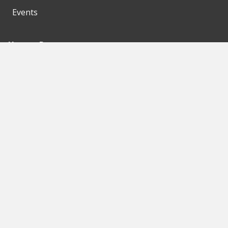
Events
Unsere Partner
Empfohlene
Seiten
Berlin
Munich
Frankfurt