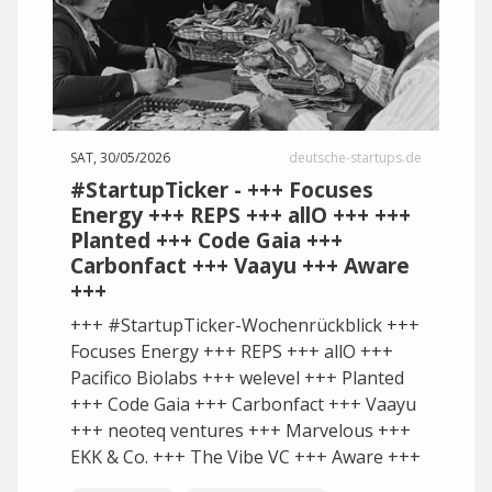
SAT, 30/05/2026
deutsche-startups.de
#StartupTicker - +++ Focuses
Energy +++ REPS +++ allO +++ +++
Planted +++ Code Gaia +++
Carbonfact +++ Vaayu +++ Aware
+++
+++ #StartupTicker-Wochenrückblick +++
Focuses Energy +++ REPS +++ allO +++
Pacifico Biolabs +++ welevel +++ Planted
+++ Code Gaia +++ Carbonfact +++ Vaayu
+++ neoteq ventures +++ Marvelous +++
EKK & Co. +++ The Vibe VC +++ Aware +++