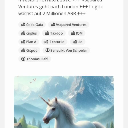
Ventures geht nach London +++ Logicc
wächst auf 2 Millionen ARR +++
Code Gaia
Vsquared Ventures
cirplus
Taxdoo
IQM
Plan A
Zentur.io
Lio
Gitpod
Benedikt Von Schoeler
Thomas Oehl