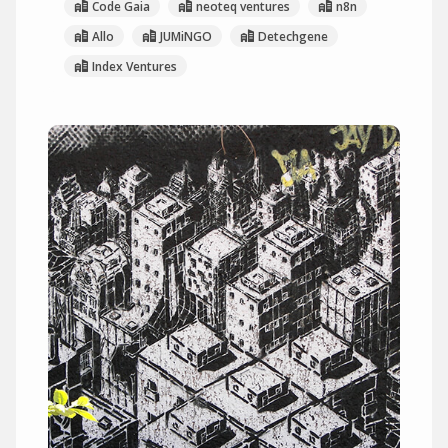
Code Gaia
neoteq ventures
n8n
Allo
JUMiNGO
Detechgene
Index Ventures