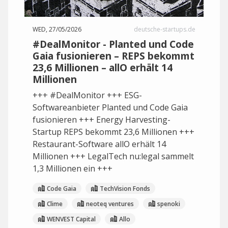
WED, 27/05/2026
deutsche-startups.de
#DealMonitor - Planted und Code
Gaia fusionieren – REPS bekommt
23,6 Millionen – allO erhält 14
Millionen
+++ #DealMonitor +++ ESG-
Softwareanbieter Planted und Code Gaia
fusionieren +++ Energy Harvesting-
Startup REPS bekommt 23,6 Millionen +++
Restaurant-Software allO erhält 14
Millionen +++ LegalTech nu:legal sammelt
1,3 Millionen ein +++
Code Gaia
TechVision Fonds
Clime
neoteq ventures
spenoki
WENVEST Capital
Allo