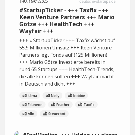
THU, 16/01/2025
deutsche-startups.de
#StartupTicker - +++ Taxfix +++
Keen Venture Partners +++ Mario
Götze +++ HealthTech +++
Wayfair +++
+++ #StartupTicker +++ Taxfix wächst auf
55,9 Millionen Umsatz +++ Keen Venture
Partners legt Fonds auf (125 Millionen)
+++ Mario Götze investierte bereits in
rund 65 Startups +++ HealthTech-Trends,
die alle kennen sollten +++ Wayfair macht
in Deutschland dicht +++
klima
Nelly
bobbie
Eduneon
Feather
Taxfix
Allo
Steuerbot