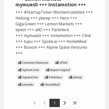
mymuesli +++ Instamotion +++
+++ #StartupTicker-Wochenrückblick +++
Helsing +++ planqc +++ Hero +++
Giga.Green +++ Lemon Markets +++
epilot +++ allO +++ ParkHere
+++ mymuesli +++ Instamotion +++ Clink
+++ tupu +++ Spoke.ai +++ HomeMeal
+++ Booom +++ Alpine Space Ventures
+++
CommerzVentures
ePilot
System.One
Bayern Kapital
SquareOne
ParkHere
planqc
sennder
HomeMeal
1