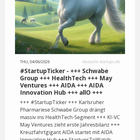
THU, 04/06/2026
deutsche-startups.de
#StartupTicker - +++ Schwabe
Group +++ HealthTech +++ May
Ventures +++ AIDA +++ AIDA
Innovation Hub +++ allO +++
+++ #StartupTicker +++ Karlsruher
Pharmariese Schwabe Group drängt
massiv ins HealthTech-Segment +++ KI-VC
May Ventures zieht erste Jahresbilanz +++
Kreuzfahrtgigant AIDA startet mit AIDA
Innovation Hub +++ StartupsToWatch: