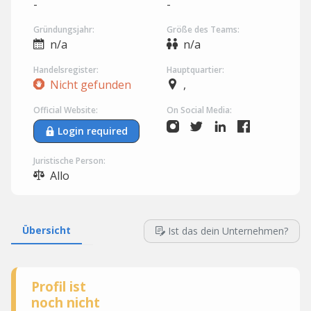
-
-
Gründungsjahr:
Größe des Teams:
n/a
n/a
Handelsregister:
Hauptquartier:
Nicht gefunden
,
Official Website:
On Social Media:
Login required
Juristische Person:
Allo
Übersicht
Ist das dein Unternehmen?
Profil ist
noch nicht