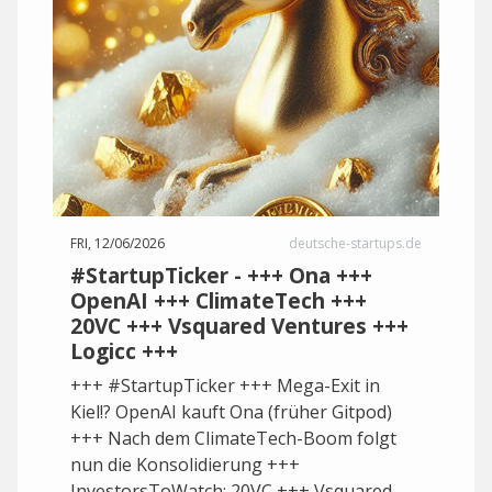
FRI, 12/06/2026
deutsche-startups.de
#StartupTicker - +++ Ona +++
OpenAI +++ ClimateTech +++
20VC +++ Vsquared Ventures +++
Logicc +++
+++ #StartupTicker +++ Mega-Exit in
Kiel!? OpenAI kauft Ona (früher Gitpod)
+++ Nach dem ClimateTech-Boom folgt
nun die Konsolidierung +++
InvestorsToWatch: 20VC +++ Vsquared