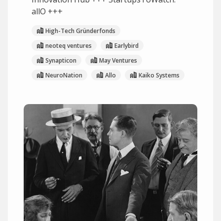
allO +++
High-Tech Gründerfonds
neoteq ventures
Earlybird
Synapticon
May Ventures
NeuroNation
Allo
Kaiko Systems