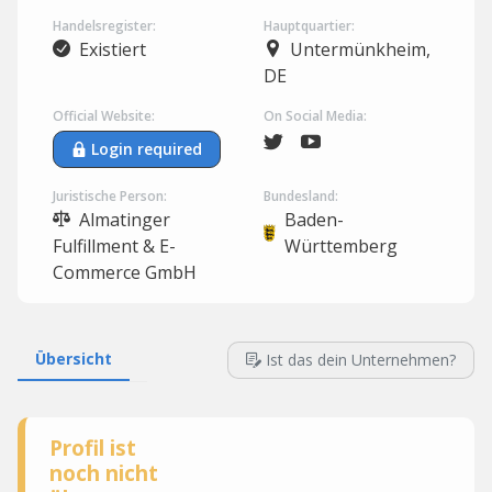
Handelsregister:
Hauptquartier:
Existiert
Untermünkheim,
DE
Official Website:
On Social Media:
Login required
Juristische Person:
Bundesland:
Almatinger
Baden-
Fulfillment & E-
Württemberg
Commerce GmbH
Übersicht
Ist das dein Unternehmen?
Profil ist
noch nicht