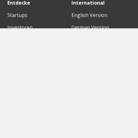
Entdecke
International
Startups
English Version
Investoren
German Version
Konzerne
Need a break?
Acceleratoren
Fitnesskit
Initiativen
Bubble Shooter
Digitale Hubs
Workspaces
Events
Unsere Partner