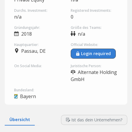
Durchs. Investment:
Registered Investments:
n/a
0
Gründungsjahr:
Größe des Teams:
2018
n/a
Hauptquartier:
Official Website:
Passau, DE
Login required
On Social Media:
Juristische Person:
Alternate Holding
GmbH
Bundesland:
Bayern
Übersicht
Ist das dein Unternehmen?