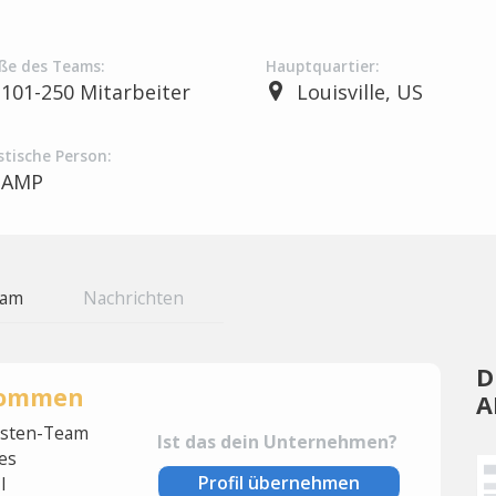
ße des Teams:
Hauptquartier:
101-250 Mitarbeiter
Louisville, US
stische Person:
AMP
eam
Nachrichten
D
rnommen
A
lysten-Team
Ist das dein Unternehmen?
es
Profil übernehmen
l