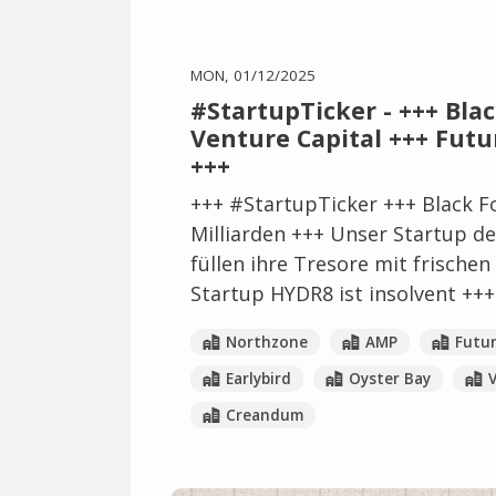
MON, 01/12/2025
#StartupTicker - +++ Bla
Venture Capital +++ Futu
+++
+++ #StartupTicker +++ Black Fo
Milliarden +++ Unser Startup 
füllen ihre Tresore mit frischen
Startup HYDR8 ist insolvent +++
Northzone
AMP
Futur
Earlybird
Oyster Bay
V
Creandum