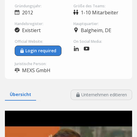
Gründungsjahr:
Größe des Teams:
2012
1-10 Mitarbeiter
Handelsregister:
Hauptquartier:
Existiert
Balgheim, DE
Official Website:
On Social Media:
Login required
Juristische Person:
MEXS GmbH
Übersicht
Unternehmen editieren