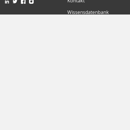
Kontakt
Wissensdatenbank
Mediathek
Partner
Entdecke
International
Startups
English Version
Investoren
German Version
Konzerne
Need a break?
Acceleratoren
Fitnesskit
Initiativen
Bubble Shooter
Digitale Hubs