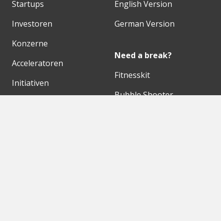
Startups
English Version
Investoren
German Version
Konzerne
Need a break?
Acceleratoren
Fitnesskit
Initiativen
Bubble Shooter
Digitale Hubs
Workspaces
Events
Unsere Partner