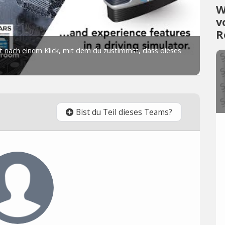
W
v
R
Bist du Teil dieses Teams?