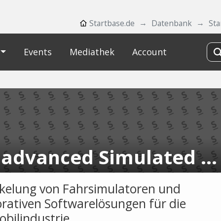
Startbase.de
Datenbank
Sta
Events
Mediathek
Account
aSR advanced Simulated Reality
kelung von Fahrsimulatoren und
orativen Softwarelösungen für die
bilindustrie.