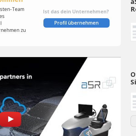
a
R
lysten-Team
Ist das dein Unternehmen?
es
Profil übernehmen
l
rnehmen zu
O
S