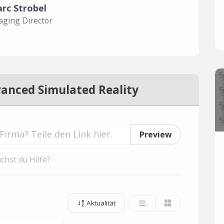
rc Strobel
ging Director
anced Simulated Reality
Preview
chst du Hilfe?
Aktualität