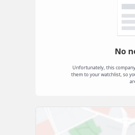
No n
Unfortunately, this company
them to your watchlist, so yo
ar