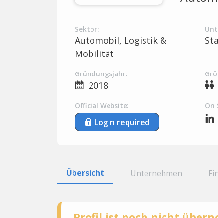
Sektor:
Unt
Automobil, Logistik &
St
Mobilität
Gründungsjahr:
Grö
2018
Official Website:
On 
Login required
Übersicht
Unternehmen
Fi
Profil ist noch nicht übe