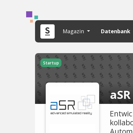
Magazin
Datenbank
Startup
Entwic
kollab
Automo