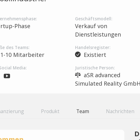
ernehmensphase:
Geschäftsmodell:
artup-Phase
Verkauf von
Dienstleistungen
ße des Teams:
Handelsregister:
1-10 Mitarbeiter
Existiert
Social Media:
Juristische Person:
aSR advanced
Simulated Reality Gmb
nanzierung
Produkt
Team
Nachrichten
D
rnommen