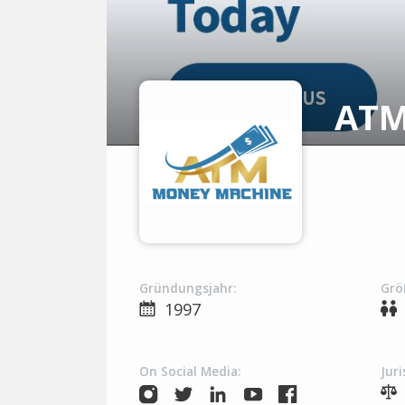
ATM
Gründungsjahr:
Grö
1997
On Social Media:
Juri