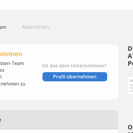
eam
Nachrichten
D
rnommen
A
P
lysten-Team
Ist das dein Unternehmen?
es
Profil übernehmen
l
rnehmen zu
e
O