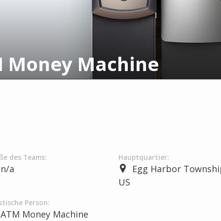
 Money Machine
ße des Teams:
Hauptquartier:
n/a
Egg Harbor Townshi
US
stische Person:
ATM Money Machine