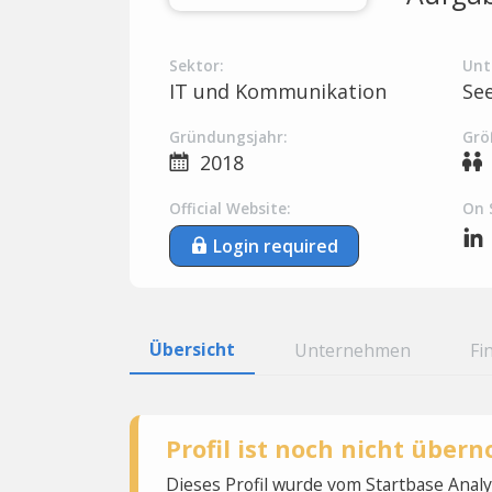
Sektor:
Unt
IT und Kommunikation
Se
Gründungsjahr:
Grö
2018
Official Website:
On 
Login required
Übersicht
Unternehmen
Fi
Profil ist noch nicht übe
Dieses Profil wurde vom Startbase Ana