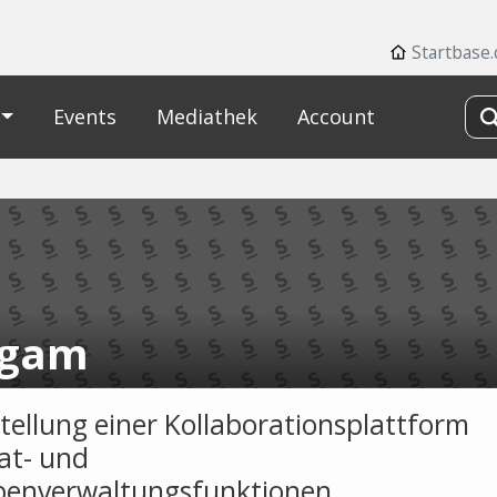
Startbase.
Events
Mediathek
Account
igam
stellung einer Kollaborationsplattform
at- und
enverwaltungsfunktionen.