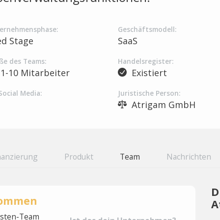
ernehmensphase:
Geschäftsmodell:
ed Stage
SaaS
ße des Teams:
Handelsregister:
1-10 Mitarbeiter
Existiert
Social Media:
Juristische Person:
Atrigam GmbH
nanzierung
Produkt
Team
Nachrichten
D
rnommen
A
lysten-Team