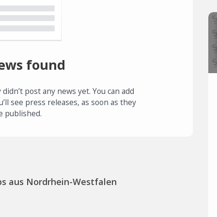
ews found
 didn’t post any news yet. You can add
u’ll see press releases, as soon as they
e published.
ps aus Nordrhein-Westfalen