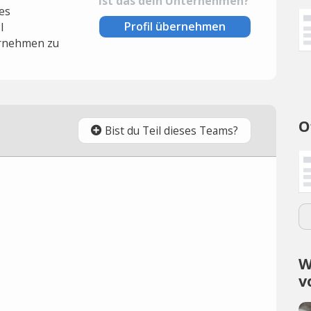
Ist das dein Unternehmen?
es
Profil übernehmen
l
rnehmen zu
O
Bist du Teil dieses Teams?
W
v