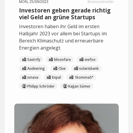
MON, 25/09/2023
BusinessInsider
Investoren geben gerade richtig
viel Geld an grüne Startups
Investoren haben ihr Geld im ersten
Halbjahr 2023 vor allem bei Startups im
Bereich Klimaschutz und erneuerbare
Energien angelegt.
Sastrify
Moonfare
wefox
Audeering
Clue
solarisbank
smava
Enpal
1komma5°
Philipp Schröder
Kağan Sümer