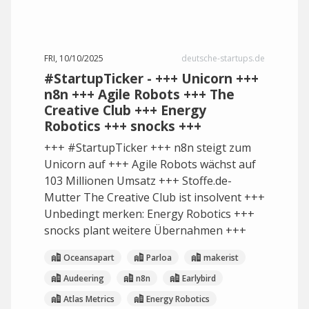
FRI, 10/10/2025
deutsche-startups.de
#StartupTicker - +++ Unicorn +++
n8n +++ Agile Robots +++ The
Creative Club +++ Energy
Robotics +++ snocks +++
+++ #StartupTicker +++ n8n steigt zum
Unicorn auf +++ Agile Robots wächst auf
103 Millionen Umsatz +++ Stoffe.de-
Mutter The Creative Club ist insolvent +++
Unbedingt merken: Energy Robotics +++
snocks plant weitere Übernahmen +++
Oceansapart
Parloa
makerist
Audeering
n8n
Earlybird
Atlas Metrics
Energy Robotics