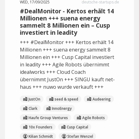
WED, 17/09/2025
deutsche-startups.de
#DealMonitor - Kertos erhält 14
Millionen +++ suena energy
sammelt 8 Millionen ein – Cusp
investiert in leadity
+++ #DealMonitor +++ Kertos erhält 14
Millionen +++ suena energy sammelt 8
Millionen ein +++ Cusp Capital investiert
in leadity +++ Agile Robots übernimmt
idealworks +++ Cloud Coach
übernimmt JustOn +++ SINGU kauft net-
haus +++ nuwo wurde verkauft +++
JustOn
seed & speed
Audeering
Clark
InnoEnergy
Haufe Group Ventures
Agile Robots
10x Founders
Cusp Capital
Kilian Schmidt
Stefan Wenzel