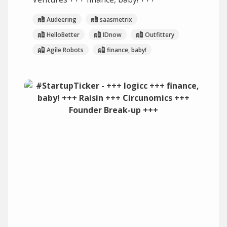
Audeering
saasmetrix
HelloBetter
IDnow
Outfittery
Agile Robots
finance, baby!