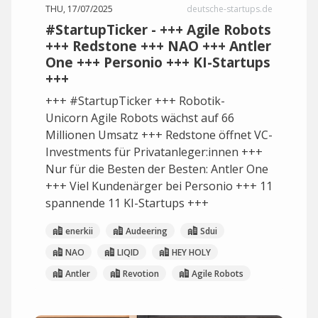
THU, 17/07/2025
deutsche-startups.de
#StartupTicker - +++ Agile Robots
+++ Redstone +++ NAO +++ Antler
One +++ Personio +++ KI-Startups
+++
+++ #StartupTicker +++ Robotik-
Unicorn Agile Robots wächst auf 66
Millionen Umsatz +++ Redstone öffnet VC-
Investments für Privatanleger:innen +++
Nur für die Besten der Besten: Antler One
+++ Viel Kundenärger bei Personio +++ 11
spannende 11 KI-Startups +++
enerkii
Audeering
Sdui
NAO
LIQID
HEY HOLY
Antler
Revotion
Agile Robots