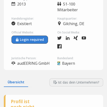
2013
51-100
Mitarbeiter
Handelsregister:
Hauptquartier:
Existiert
Gilching, DE
Official Website:
On Social Media:
Login required
Juristische Person:
Bundesland:
audEERING GmbH
Bayern
Übersicht
Ist das dein Unternehmen?
Profil ist
noch nicht