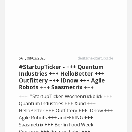
SAT, 08/03/2025
deutsche-startups.de
#StartupTicker - +++ Quantum
Industries +++ HelloBetter +++
Outfittery +++ IDnow +++ Agile
Robots +++ Saasmetrix +++
+++ #StartupTicker-Wochenrückblick +++
Quantum Industries +++ Xund +++
HelloBetter +++ Outfittery +++ IDnow +++
Agile Robots +++ audEERING +++
Saasmetrix +++ Berlin Food Week
Ventures +++ finance, baby! +++