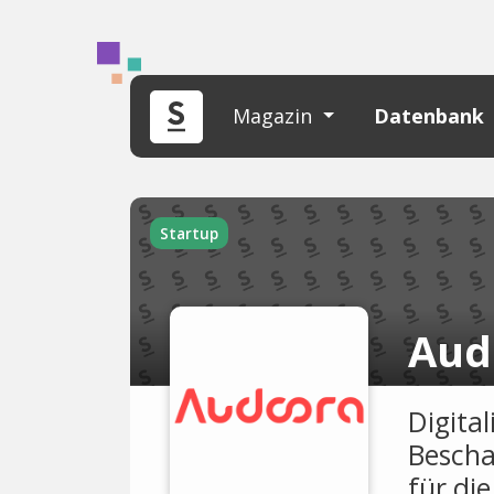
Magazin
Datenbank
Startup
Aud
Digita
Bescha
für di