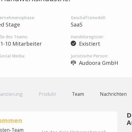
ernehmensphase:
Geschäftsmodell:
ed Stage
SaaS
ße des Teams:
Handelsregister:
1-10 Mitarbeiter
Existiert
Social Media:
Juristische Person:
Audoora GmbH
nanzierung
Produkt
Team
Nachrichten
D
rnommen
A
lysten-Team