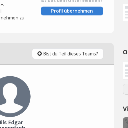
Ist das dein Unternehmen?
es
Profil übernehmen
l
rnehmen zu
O
Bist du Teil dieses Teams?
V
ils Edgar
onnenfroh