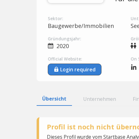
Sektor:
Unt
Baugewerbe/Immobilien
Se
Gründungsjahr:
Grö
2020
Official Website:
On 
Login required
Übersicht
Unternehmen
Fi
Profil ist noch nicht übe
Dieses Profil wurde vom Startbase Ana