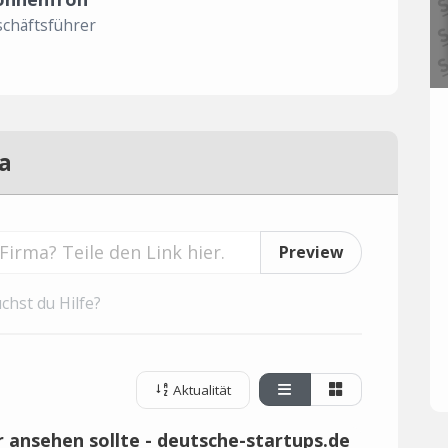
chäftsführer
a
Preview
chst du Hilfe?
Aktualität