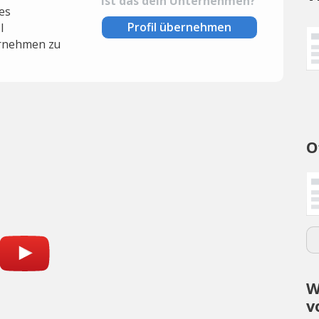
Ist das dein Unternehmen?
es
Profil übernehmen
l
rnehmen zu
O
W
v