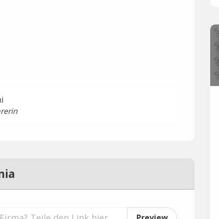
i
rerin
nia
Preview