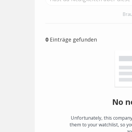
Brau
0
Einträge gefunden
No n
Unfortunately, this company
them to your watchlist, so yo
ar