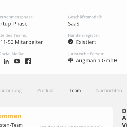
ernehmensphase:
Geschäftsmodell:
artup-Phase
SaaS
ße des Teams:
Handelsregister:
11-50 Mitarbeiter
Existiert
Social Media:
Juristische Person:
Augmania GmbH
nanzierung
Produkt
Team
Nachrichten
D
rnommen
A
V
lysten-Team