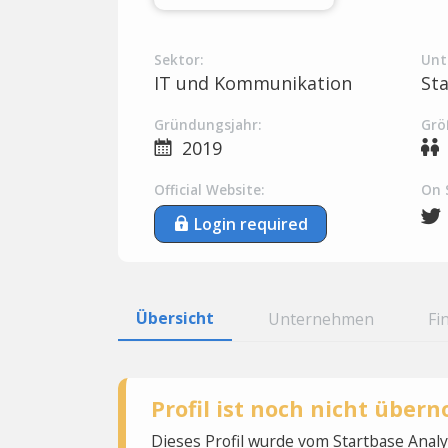
Sektor:
Unt
IT und Kommunikation
St
Gründungsjahr:
Grö
2019
Official Website:
On 
Login required
Übersicht
Unternehmen
Fi
Profil ist noch nicht übe
Dieses Profil wurde vom Startbase Ana