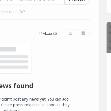
chst du Hilfe?
Aktualität
ews found
 didn’t post any news yet. You can add
u’ll see press releases, as soon as they
e published.