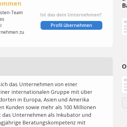
rnommen
B
lysten-Team
Ist das dein Unternehmen?
es
Profil übernehmen
l
rnehmen zu
O
sich das Unternehmen von einer
einer internationalen Gruppe mit über
dorten in Europa, Asien und Amerika
en Kunden sowie mehr als 100 Millionen
rt das Unternehmen als Inkubator und
angjährige Beratungskompetenz mit