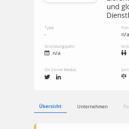
und gl
Dienst
Type:
Fun
-
n/
Gründungsjahr:
Grö
n/a
On Social Media:
Juri
Übersicht
Unternehmen
Po