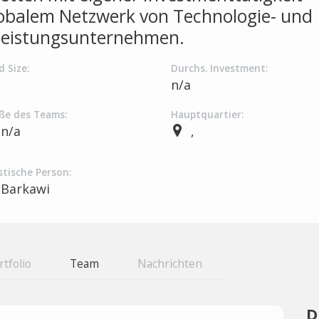
obalem Netzwerk von Technologie- und
leistungsunternehmen.
d Size:
Durchs. Investment:
a
n/a
ße des Teams:
Hauptquartier:
n/a
,
stische Person:
Barkawi
rtfolio
Team
Nachrichten
D