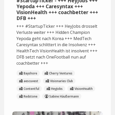
#StartupTicker - +++ HeyJobs +++
Yepoda +++ Caresyntax +++
VisionHealth +++ coachbetter +++
DFB +++
+++ #StartupTicker +++ HeyJobs drosselt
Verluste weiter +++ Hidden Champion
Yepoda geht nach Korea +++ MedTech
Caresyntax schlittert in die Insolvenz +++
HealthTech VisionHealth ist insolvent +++
DFB setzt nach OneFootball nun auf
coachbetter +++
Bayshore
Cherry Ventures
aescuvest
Visionaries Club
Contentful
HeyJobs
VisionHealth
Redstone
Sabine Häußermann