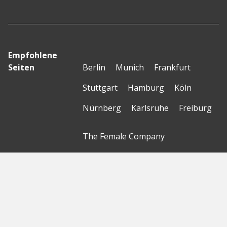
Empfohlene
Seiten
Berlin
Munich
Frankfurt
Stuttgart
Hamburg
Köln
Nürnberg
Karlsruhe
Freiburg
The Female Company
Creditshelf
HTGF
Vialytics
Laserhub
Targomo
Amorelie
Forto
Motor AI