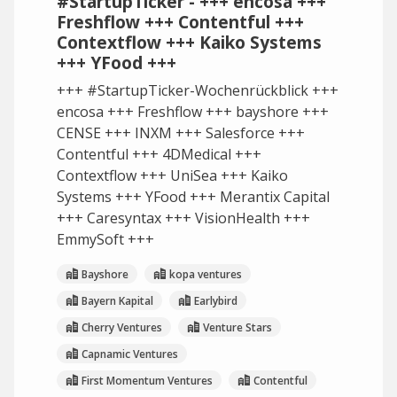
#StartupTicker - +++ encosa +++
Freshflow +++ Contentful +++
Contextflow +++ Kaiko Systems
+++ YFood +++
+++ #StartupTicker-Wochenrückblick +++
encosa +++ Freshflow +++ bayshore +++
CENSE +++ INXM +++ Salesforce +++
Contentful +++ 4DMedical +++
Contextflow +++ UniSea +++ Kaiko
Systems +++ YFood +++ Merantix Capital
+++ Caresyntax +++ VisionHealth +++
EmmySoft +++
Bayshore
kopa ventures
Bayern Kapital
Earlybird
Cherry Ventures
Venture Stars
Capnamic Ventures
First Momentum Ventures
Contentful