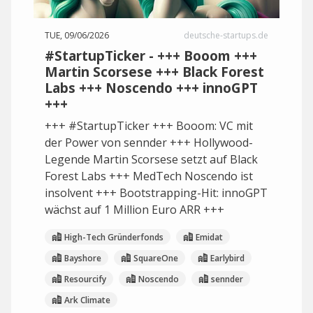
TUE, 09/06/2026
deutsche-startups.de
#StartupTicker - +++ Booom +++
Martin Scorsese +++ Black Forest
Labs +++ Noscendo +++ innoGPT
+++
+++ #StartupTicker +++ Booom: VC mit
der Power von sennder +++ Hollywood-
Legende Martin Scorsese setzt auf Black
Forest Labs +++ MedTech Noscendo ist
insolvent +++ Bootstrapping-Hit: innoGPT
wächst auf 1 Million Euro ARR +++
High-Tech Gründerfonds
Emidat
Bayshore
SquareOne
Earlybird
Resourcify
Noscendo
sennder
Ark Climate