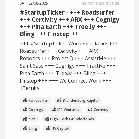
SAT, 02/08/2025
deutsche-startups.de
#StartupTicker - +++ Roadsurfer
+++ Certivity +++ ARX +++ Cognigy
+++ Pina Earth +++ Tree.ly +++
Bling +++ Finstep +++
+++ #StartupTicker-Wochenrückblick +++
Roadsurfer +++ Certivity +++ ARX
Robotics +++ Project Q +++ AssistMe +++
Saint Sass +++ Cognigy +++ Tractive +++
Pina Earth +++ Tree.ly +++ Bling +++
Finstep +++ +++ We Connect Work +++
iTernity +++
Roadsurfer
Brandenburg Kapital
Cognigy
IBB Ventures
Certivity
nice
High-Tech Gründerfonds
Bling
HV Capital