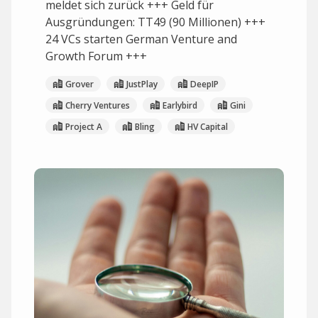
meldet sich zurück +++ Geld für
Ausgründungen: TT49 (90 Millionen) +++
24 VCs starten German Venture and
Growth Forum +++
Grover
JustPlay
DeepIP
Cherry Ventures
Earlybird
Gini
Project A
Bling
HV Capital