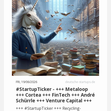
FRI, 19/06/2026
deutsche-startups.de
#StartupTicker - +++ Metaloop
+++ Cortea +++ FinTech +++ André
Schürrle +++ Venture Capital +++
+++ #StartupTicker +++ Recycling-