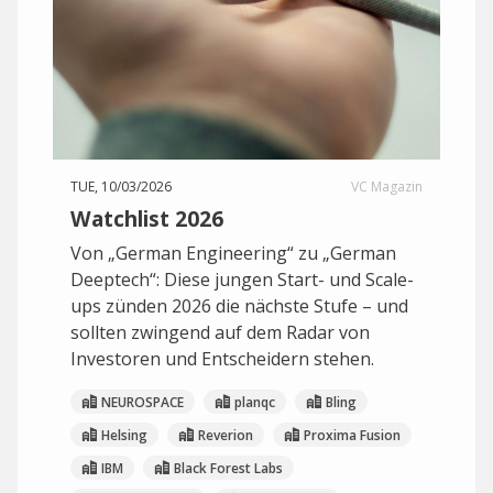
TUE, 10/03/2026
VC Magazin
Watchlist 2026
Von „German Engineering“ zu „German
Deeptech“: Diese jungen Start- und Scale-
ups zünden 2026 die nächste Stufe – und
sollten zwingend auf dem Radar von
Investoren und Entscheidern stehen.
NEUROSPACE
planqc
Bling
Helsing
Reverion
Proxima Fusion
IBM
Black Forest Labs