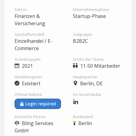
Sektor:
Unternehmensphase:
Finanzen &
Startup-Phase
Versicherung
Geschäftsmodell:
Zielgruppe:
Einzelhandel / E-
B2B2C
Commerce
Gründungsjahr:
Größe des Teams:
2021
11-50 Mitarbeiter
Handelsregister:
Hauptquartier:
Existiert
Berlin, DE
Official Website:
On Social Media:
Login required
Juristische Person:
Bundesland:
Bling Services
Berlin
GmbH