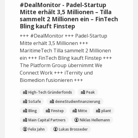
#DealMonitor - Padel-Startup
Mitte erhält 3,5 Millionen – Tilla
sammelt 2 Millionen ein – FinTech
Bling kauft Finstep
+++ #DealMonitor +++ Padel-Startup
Mitte erhält 3,5 Millionen +++
MaritimeTech Tilla sammelt 2 Millionen
ein +++ FinTech Bling kauft Finstep +++
The Platform Group übernimmt We
Connect Work +++ iTernity und
Biomedion fusionieren +++
High-Tech Gründerfonds
Peak
SoSafe
deineStudienfinanzierung
Bling
Finstep
Mitte
pliant
Main Capital Partners
Niklas Hellemann
Felix Jahn
Lukas Brosseder