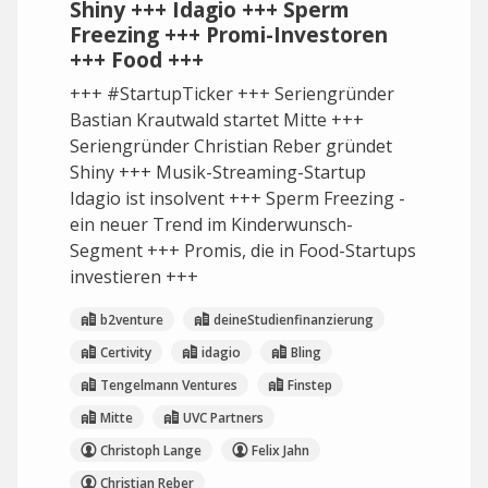
Shiny +++ Idagio +++ Sperm
Freezing +++ Promi-Investoren
+++ Food +++
+++ #StartupTicker +++ Seriengründer
Bastian Krautwald startet Mitte +++
Seriengründer Christian Reber gründet
Shiny +++ Musik-Streaming-Startup
Idagio ist insolvent +++ Sperm Freezing -
ein neuer Trend im Kinderwunsch-
Segment +++ Promis, die in Food-Startups
investieren +++
b2venture
deineStudienfinanzierung
Certivity
idagio
Bling
Tengelmann Ventures
Finstep
Mitte
UVC Partners
Christoph Lange
Felix Jahn
Christian Reber