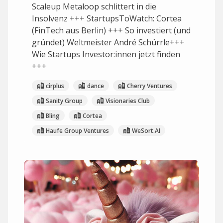
Scaleup Metaloop schlittert in die
Insolvenz +++ StartupsToWatch: Cortea
(FinTech aus Berlin) +++ So investiert (und
gründet) Weltmeister André Schürrle+++
Wie Startups Investor:innen jetzt finden
+++
cirplus
dance
Cherry Ventures
Sanity Group
Visionaries Club
Bling
Cortea
Haufe Group Ventures
WeSort.AI