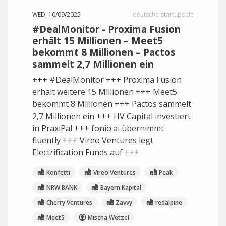
WED, 10/09/2025
deutsche-startups.de
#DealMonitor - Proxima Fusion
erhält 15 Millionen – Meet5
bekommt 8 Millionen – Pactos
sammelt 2,7 Millionen ein
+++ #DealMonitor +++ Proxima Fusion
erhält weitere 15 Millionen +++ Meet5
bekommt 8 Millionen +++ Pactos sammelt
2,7 Millionen ein +++ HV Capital investiert
in PraxiPal +++ fonio.ai übernimmt
fluently +++ Vireo Ventures legt
Electrification Funds auf +++
Konfetti
Vireo Ventures
Peak
NRW.BANK
Bayern Kapital
Cherry Ventures
Zavvy
redalpine
Meet5
Mischa Wetzel