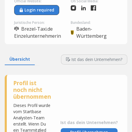
Official Website:
On Social Media:
Login required
Juristische Person:
Bundesland:
Brezel-Taxi.de
Baden-
Einzelunternehmerin
Württemberg
Übersicht
Ist das dein Unternehmen?
Profil ist
noch nicht
übernommen
Dieses Profil wurde
vom Startbase
Analysten-Team
Ist das dein Unternehmen?
erstellt. Wenn Du
ein Teammitglied