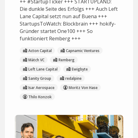
++ #StartupTicker +++ STARTUPLAND:
Die dunkle Seite des Erfolgs +++ Auch Left
Lane Capital setzt nun auf Buena +++
StartupsToWatch: Blockbrain +++ hokify-
Gründer startet One100 +++ So
funktioniert Remberg +++
Acton Capital
Capnamic Ventures
Mätch VC
Remberg
Left Lane Capital
Ewigbyte
Sanity Group
redalpine
Isar Aerospace
Moritz Von Hase
Thilo Konzok