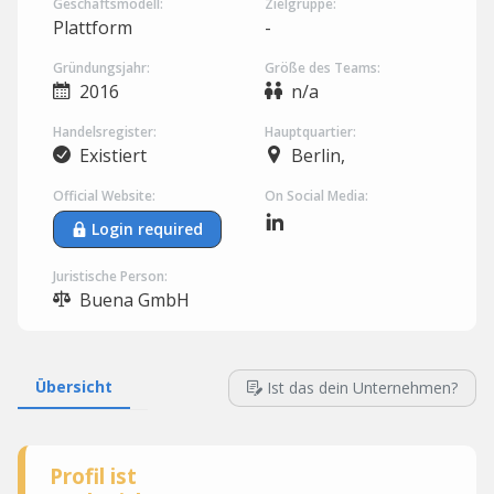
Geschäftsmodell:
Zielgruppe:
Plattform
-
Gründungsjahr:
Größe des Teams:
2016
n/a
Handelsregister:
Hauptquartier:
Existiert
Berlin,
Official Website:
On Social Media:
Login required
Juristische Person:
Buena GmbH
Übersicht
Ist das dein Unternehmen?
Profil ist