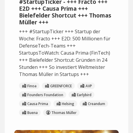
#StartupTicker - +++ Fracto +++
E2D +++ Causa Prima +++
Bielefelder Shortcut +++ Thomas
Müller +++
+++ #StartupTicker +++ Startup der
Woche: Fracto +++ E2D: 500 Millionen für
DefenseTech-Teams +++
StartupsToWatch: Causa Prima (FinTech)
+++ Bielefelder Shortcut: Gründen in 24
Stunden +++ So investiert Weltmeister
Thomas Müller in Startups +++
Finoa
GREENFORCE
AVP
Founders Foundation
Earlybird
Causa Prima
Helsing
Creandum
Buena
Thomas Müller