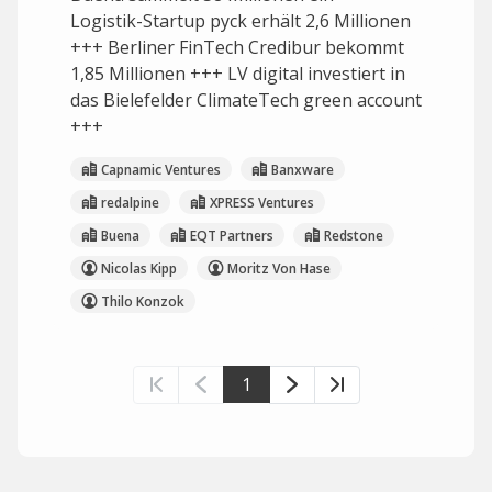
Logistik-Startup pyck erhält 2,6 Millionen
+++ Berliner FinTech Credibur bekommt
1,85 Millionen +++ LV digital investiert in
das Bielefelder ClimateTech green account
+++
Capnamic Ventures
Banxware
redalpine
XPRESS Ventures
Buena
EQT Partners
Redstone
Nicolas Kipp
Moritz Von Hase
Thilo Konzok
1