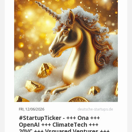
FRI, 12/06/2026
deutsche-startups.de
#StartupTicker - +++ Ona +++
OpenAI +++ ClimateTech +++
20VC +++ Vsquared Ventures +++