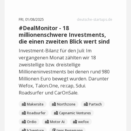
FRI, 01/08/2025
deutsche-startups.de
#DealMonitor - 18
millionenschwere Investments,
die einen zweiten Blick wert sind
Investment-Bilanz für den Juli: Im
vergangenen Monat zählten wir 18
zweistellige bzw. dreistellige
Millioneninvestments bei denen rund 980
Millionen Euro bewegt wurden. Darunter
Wefox, Talon.One, re:cap, Sdui.
Roadsurfer und CarOnSale.
Makersite
Northzone
Partech
Roadsurfer
Capnamic Ventures
Ordio
Motor Ai
wefox
b2venture
Jens Begemann