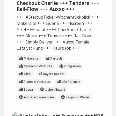
Checkout Charlie +++ Tendara +++
Rail-Flow +++ Auxxo +++
+++ #StartupTicker-Wochenrückblick +++
Makersite +++ Buena +++ 4screen +++
Gixel +++ solute +++ Checkout Charlie
+++ Altura +++ Tendara +++ Rail-Flow
+++ Simply Deliver +++ Auxxo Female
Catalyst Fund +++ Paul’s Job +++
Makersite
Partech
Capnamic Ventures
softgarden
Gixel
Bayern Kapital
Planet A Ventures
LEA Partners
Buena
Jochen Engert
André Schwämmlein
Benjamin Weller