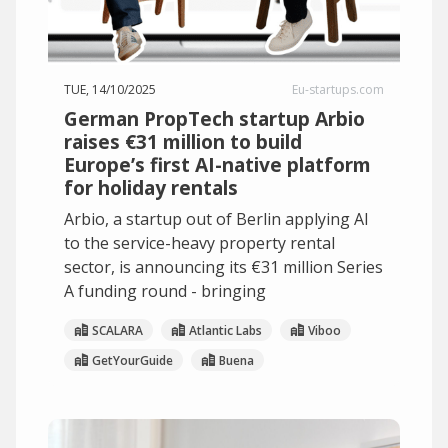
TUE, 14/10/2025
Eu-startups.com
German PropTech startup Arbio
raises €31 million to build
Europe’s first AI-native platform
for holiday rentals
Arbio, a startup out of Berlin applying AI
to the service-heavy property rental
sector, is announcing its €31 million Series
A funding round - bringing
SCALARA
Atlantic Labs
Viboo
GetYourGuide
Buena