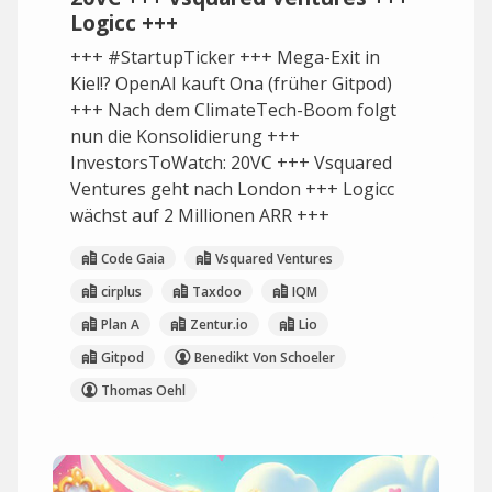
Logicc +++
+++ #StartupTicker +++ Mega-Exit in
Kiel!? OpenAI kauft Ona (früher Gitpod)
+++ Nach dem ClimateTech-Boom folgt
nun die Konsolidierung +++
InvestorsToWatch: 20VC +++ Vsquared
Ventures geht nach London +++ Logicc
wächst auf 2 Millionen ARR +++
Code Gaia
Vsquared Ventures
cirplus
Taxdoo
IQM
Plan A
Zentur.io
Lio
Gitpod
Benedikt Von Schoeler
Thomas Oehl