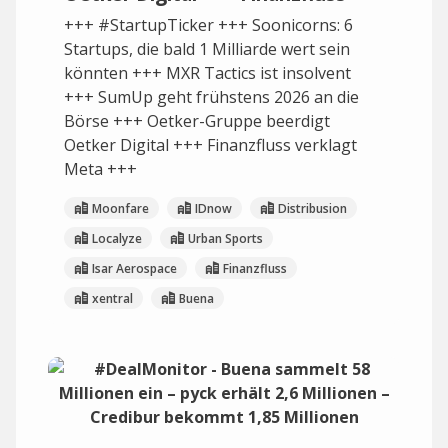
+++ #StartupTicker +++ Soonicorns: 6
Startups, die bald 1 Milliarde wert sein
könnten +++ MXR Tactics ist insolvent
+++ SumUp geht frühstens 2026 an die
Börse +++ Oetker-Gruppe beerdigt
Oetker Digital +++ Finanzfluss verklagt
Meta +++
Moonfare
IDnow
Distribusion
Localyze
Urban Sports
Isar Aerospace
Finanzfluss
xentral
Buena