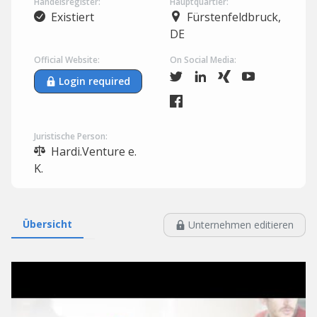
Handelsregister:
Hauptquartier:
Existiert
Fürstenfeldbruck,
DE
Official Website:
On Social Media:
Login required
Juristische Person:
Hardi.Venture e.
K.
Übersicht
Unternehmen editieren