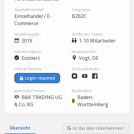
Geschäftsmodell:
Zielgruppe:
Einzelhandel / E-
B2B2C
Commerce
Gründungsjahr:
Größe des Teams:
2019
1-10 Mitarbeiter
Handelsregister:
Hauptquartier:
Existiert
Vogt, DE
Official Website:
On Social Media:
Login required
Juristische Person:
Bundesland:
B&K TRADING UG
Baden-
& Co. KG
Württemberg
Übersicht
Ist das dein Unternehmen?