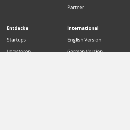
Partner
Entdecke
International
Startups
English Version
Investoren
German Version
Konzerne
Need a break?
Acceleratoren
Fitnesskit
Initiativen
Bubble Shooter
Digitale Hubs
Workspaces
Events