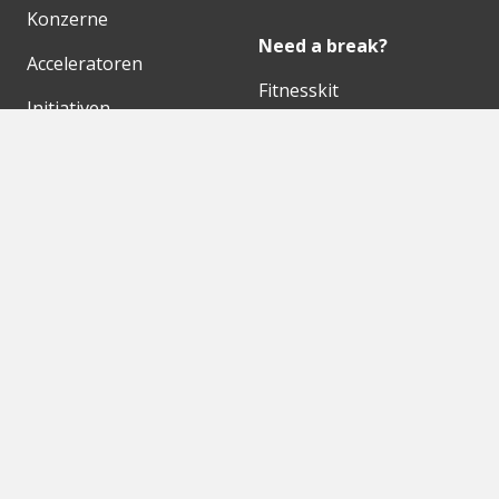
Konzerne
Need a break?
Acceleratoren
Fitnesskit
Initiativen
Bubble Shooter
Digitale Hubs
Workspaces
Events
Unsere Partner