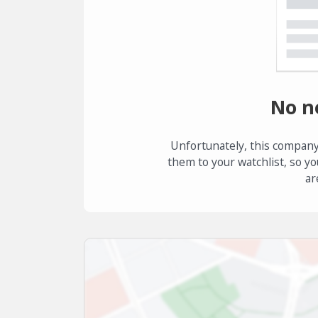
No n
Unfortunately, this company
them to your watchlist, so yo
ar