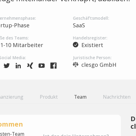
ernehmensphase:
Geschäftsmodell:
artup-Phase
SaaS
ße des Teams:
Handelsregister:
1-10 Mitarbeiter
Existiert
Social Media:
Juristische Person:
clesgo GmbH
nanzierung
Produkt
Team
Nachrichten
D
rnommen
c
lysten-Team