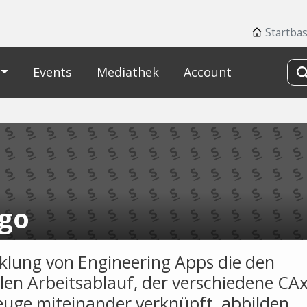
Startba
Events
Mediathek
Account
sgo
klung von Engineering Apps die den
alen Arbeitsablauf, der verschiedene CAx
uge miteinander verknüpft, abbilden.