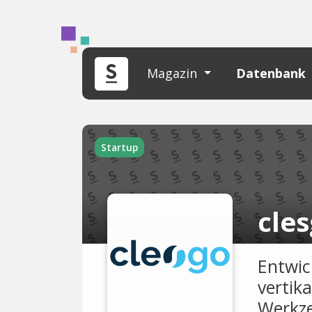
Magazin
Datenbank
Startup
cle
Entwic
vertik
Werkze