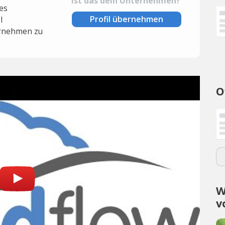
Ist das dein Unternehmen?
es
Profil übernehmen
l
rnehmen zu
O
W
v