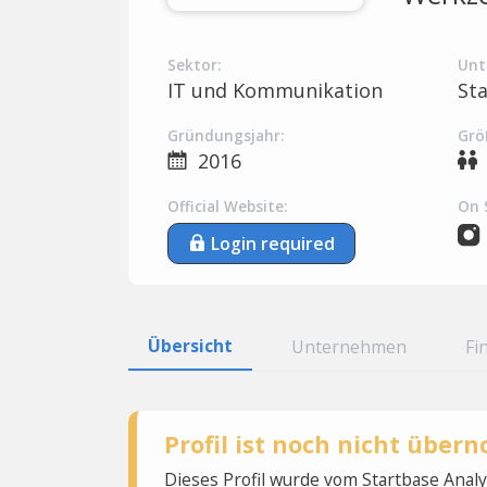
Sektor:
Unt
IT und Kommunikation
St
Gründungsjahr:
Grö
2016
Official Website:
On 
Login required
Übersicht
Unternehmen
Fi
Profil ist noch nicht übe
Dieses Profil wurde vom Startbase Ana