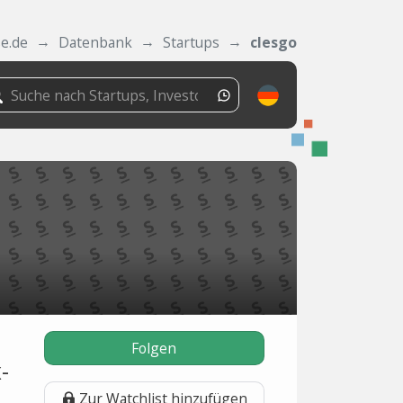
se.de
Datenbank
Startups
clesgo
Folgen
-
Zur Watchlist hinzufügen