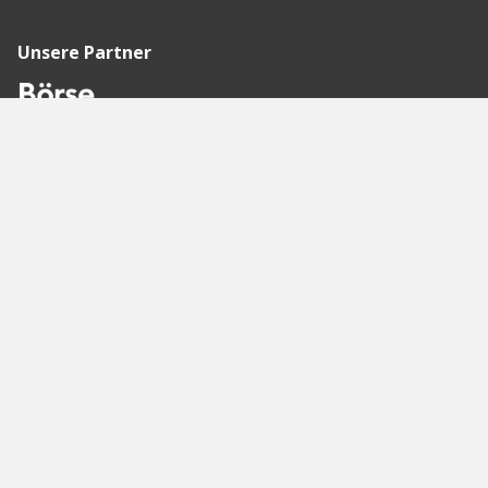
Unsere Partner
Empfohlene
Seiten
Berlin
Munich
Frankfurt
Stuttgart
Hamburg
Köln