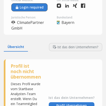
Official Website:
On Social Media:
Login required
Juristische Person:
Bundesland:
ClimatePartner
Bayern
GmbH
Übersicht
Ist das dein Unternehmen?
Profil ist
noch nicht
übernommen
Dieses Profil wurde
vom Startbase
Analysten-Team
Ist das dein Unternehmen?
erstellt. Wenn Du
ein Teammitglied
Profil übernehmen