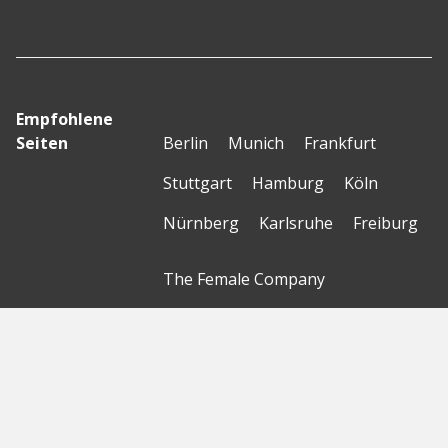
Empfohlene
Seiten
Berlin
Munich
Frankfurt
Stuttgart
Hamburg
Köln
Nürnberg
Karlsruhe
Freiburg
The Female Company
Creditshelf
HTGF
Vialytics
Laserhub
Targomo
Amorelie
Forto
Motor AI