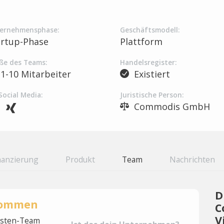
ernehmensphase:
Geschäftsmodell:
artup-Phase
Plattform
ße des Teams:
Handelsregister:
1-10 Mitarbeiter
Existiert
Social Media:
Juristische Person:
Commodis GmbH
nanzierung
Produkt
Team
Nachrichten
D
rnommen
C
V
lysten-Team