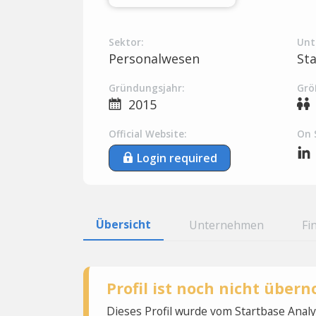
Sektor:
Unt
Personalwesen
St
Gründungsjahr:
Grö
2015
Official Website:
On 
Login required
Übersicht
Unternehmen
Fi
Profil ist noch nicht übe
Dieses Profil wurde vom Startbase Ana