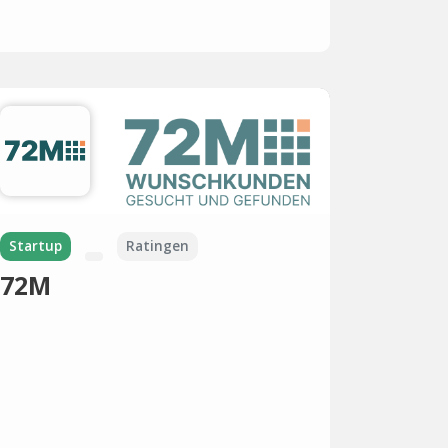
Startup
Ratingen
72M