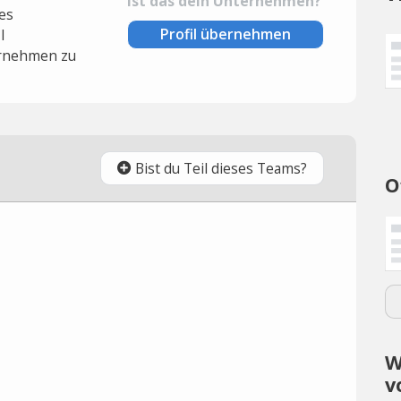
Ist das dein Unternehmen?
es
Profil übernehmen
l
rnehmen zu
Bist du Teil dieses Teams?
O
W
v