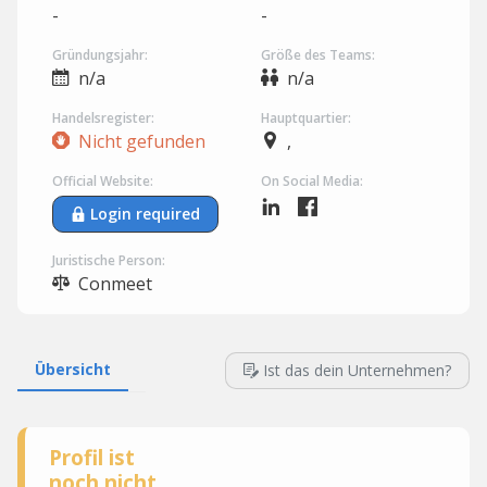
-
-
Gründungsjahr:
Größe des Teams:
n/a
n/a
Handelsregister:
Hauptquartier:
Nicht gefunden
,
Official Website:
On Social Media:
Login required
Juristische Person:
Conmeet
Übersicht
Ist das dein Unternehmen?
Profil ist
noch nicht