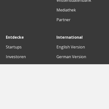
Wissensdatenbank
Mediathek
Partner
Entdecke
International
Startups
English Version
Investoren
German Version
Konzerne
Need a break?
Acceleratoren
Fitnesskit
Initiativen
Bubble Shooter
Digitale Hubs
Workspaces