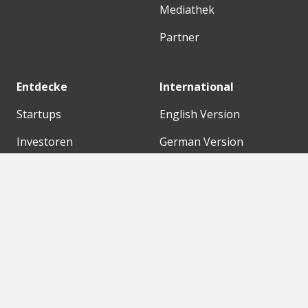
Mediathek
Partner
Entdecke
International
Startups
English Version
Investoren
German Version
Konzerne
Need a break?
Acceleratoren
Fitnesskit
Initiativen
Bubble Shooter
Digitale Hubs
Workspaces
Events