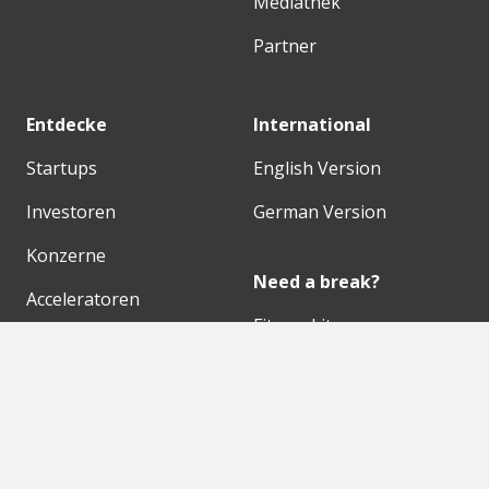
Mediathek
Partner
Entdecke
International
Startups
English Version
Investoren
German Version
Konzerne
Need a break?
Acceleratoren
Fitnesskit
Initiativen
Bubble Shooter
Digitale Hubs
Workspaces
Events