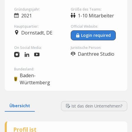
Gründungsjahr:
Größe des Teams:
2021
1-10 Mitarbeiter
Hauptquartier:
Official Website:
Dornstadt, DE
Login required
On Social Media:
Juristische Person:
Danthree Studio
Bundesland:
Baden-
Württemberg
Übersicht
Ist das dein Unternehmen?
Profil ist