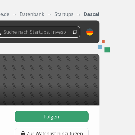
se.de
Datenbank
Startups
Dascai
Folgen
Zur Watchlist hinzufügen