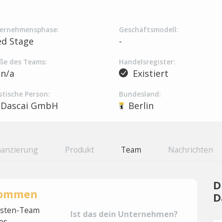
ernehmensphase:
Geschäftsmodell:
ed Stage
-
ße des Teams:
Handelsregister:
n/a
Existiert
stische Person:
Bundesland:
Dascai GmbH
Berlin
nanzierung
Produkt
Team
Nachrichten
D
rnommen
D
lysten-Team
Ist das dein Unternehmen?
es