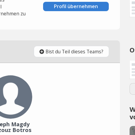
Profil übernehmen
l
rnehmen zu
O
Bist du Teil dieses Teams?
W
v
seph Magdy
ouz Botros