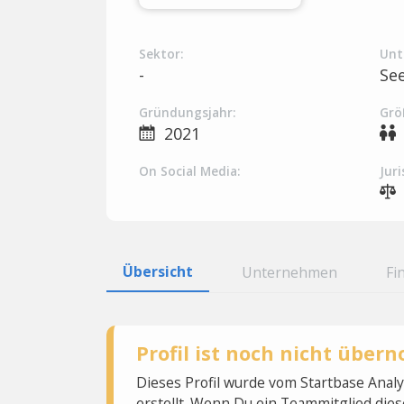
Sektor:
Unt
-
Se
Gründungsjahr:
Grö
2021
On Social Media:
Juri
Übersicht
Unternehmen
Fi
Profil ist noch nicht übe
Dieses Profil wurde vom Startbase Ana
erstellt. Wenn Du ein Teammitglied dies