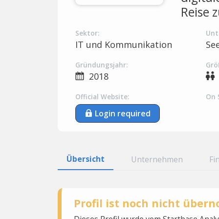
Reise 
Sektor:
Unt
IT und Kommunikation
Se
Gründungsjahr:
Grö
2018
Official Website:
On 
Login required
Übersicht
Unternehmen
Fi
Profil ist noch nicht übe
Dieses Profil wurde vom Startbase Ana