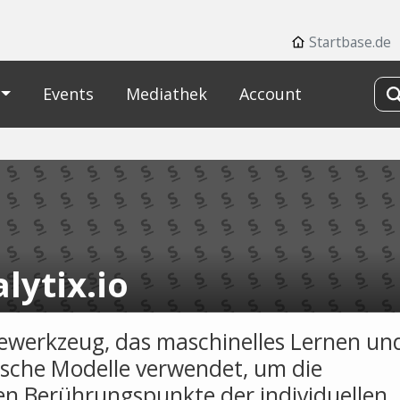
Startbase.de
Events
Mediathek
Account
lytix.io
ewerkzeug, das maschinelles Lernen un
tische Modelle verwendet, um die
len Berührungspunkte der individuellen