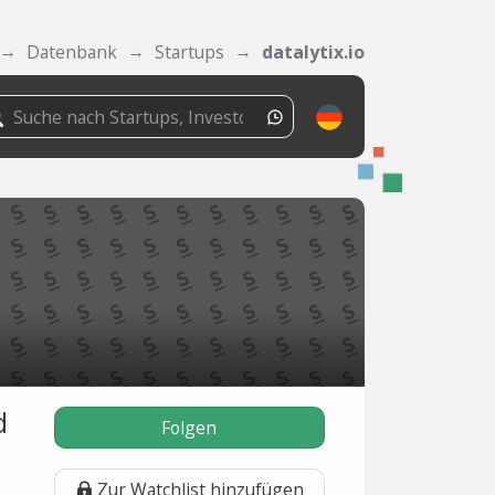
Datenbank
Startups
datalytix.io
d
Folgen
Zur Watchlist hinzufügen