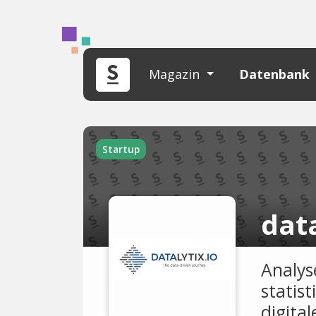
Magazin
Datenbank
Startup
data
Analys
statis
digita