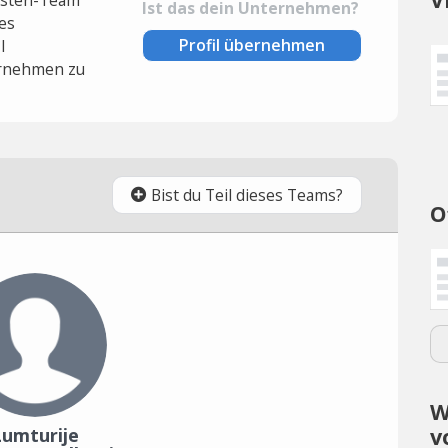
Ist das dein Unternehmen?
es
Profil übernehmen
l
rnehmen zu
Bist du Teil dieses Teams?
O
W
v
Lumturije