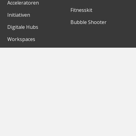
Acceleratoren
Fitnesskit
Initiativen
Bubble Shooter
Digitale Hubs
Workspaces
Events
Unsere Partner