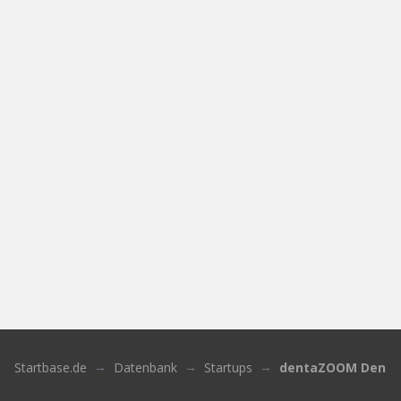
Startbase.de
Datenbank
Startups
dentaZOOM Denta